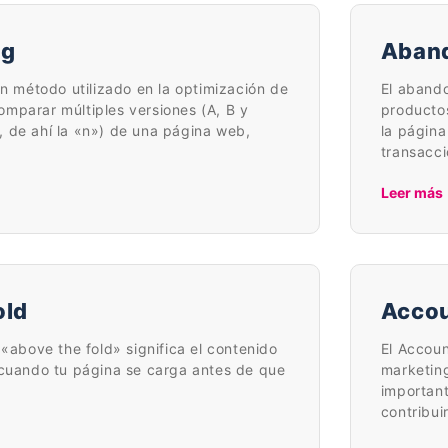
ng
Aband
un método utilizado en la optimización de
El abando
mparar múltiples versiones (A, B y
productos
 de ahí la «n») de una página web,
la página
transacci
Leer más
old
Accou
 «above the fold» significa el contenido
El Accou
 cuando tu página se carga antes de que
marketin
importan
contribui