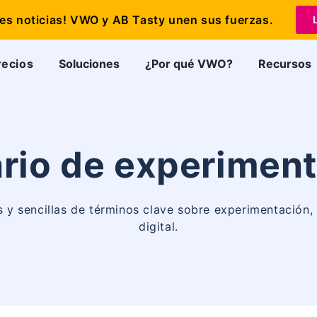
s noticias! VWO y AB Tasty unen sus fuerzas.
recios
Soluciones
¿Por qué VWO?
Recursos
rio de experimen
s y sencillas de términos clave sobre experimentación
digital.