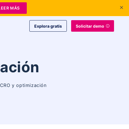
+1 415-349-3207
Contáctanos
Iniciar sesión
ES
LEER MÁS
Explora gratis
Solicitar demo
tación
, CRO y optimización