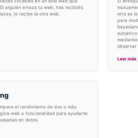
nlaces clicables en un sitio web que
El enfoqu
Si alguien enlaza tu web, has recibido
mutuamen
lazas, lo recibe la otra web.
otro es l
para mode
bayesiano
subjetivo
mediante 
observar
Leer más
ing
ompara el rendimiento de dos o más
gina web o funcionalidad para ayudarte
basadas en datos.