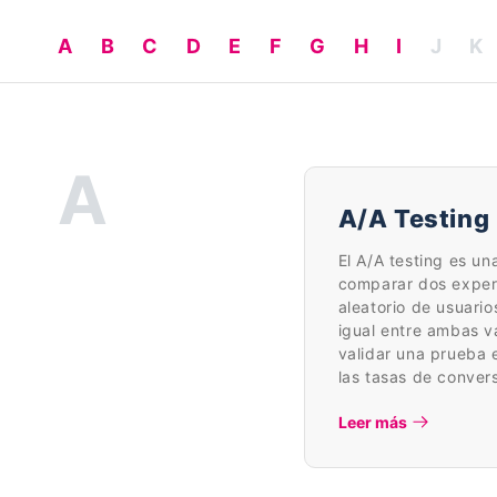
A
B
C
D
E
F
G
H
I
J
K
A
A/A Testing
El A/A testing es un
comparar dos experi
aleatorio de usuario
igual entre ambas va
validar una prueba e
las tasas de convers
Leer más