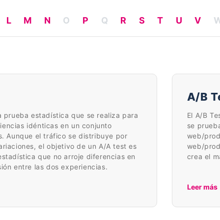
L
M
N
O
P
Q
R
S
T
U
V
A/B T
a prueba estadística que se realiza para
El A/B Te
encias idénticas en un conjunto
se prueb
s. Aunque el tráfico se distribuye por
web/prod
riaciones, el objetivo de un A/A test es
web/produ
stadística que no arroje diferencias en
crea el m
ión entre las dos experiencias.
Leer más