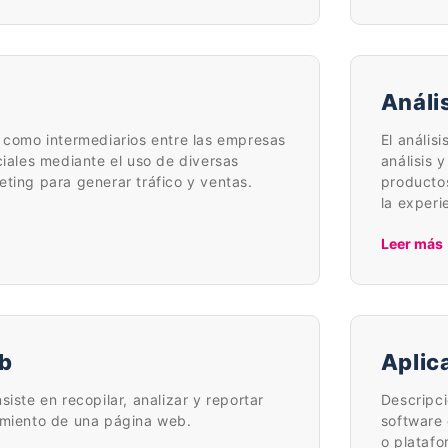
Análi
n como intermediarios entre las empresas
El anális
ciales mediante el uso de diversas
análisis 
eting para generar tráfico y ventas.
productos
la experi
Leer más
eb
Aplic
siste en recopilar, analizar y reportar
Descripci
imiento de una página web.
software 
o platafo