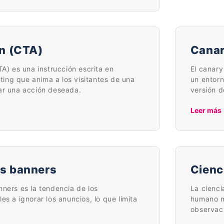
on (CTA)
Canar
TA) es una instrucción escrita en
El canary
ng que anima a los visitantes de una
un entorn
ar una acción deseada.
versión d
Leer más
os banners
Cienc
nners es la tendencia de los
La cienc
es a ignorar los anuncios, lo que limita
humano me
observac