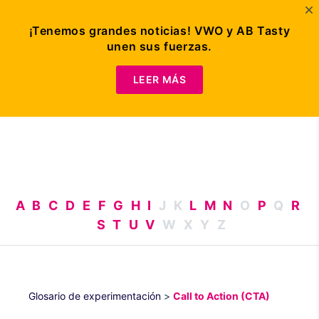
¡Tenemos grandes noticias! VWO y AB Tasty
unen sus fuerzas.
Solicitar
demo
LEER MÁS
A
B
C
D
E
F
G
H
I
J
K
L
M
N
O
P
Q
R
S
T
U
V
W
X
Y
Z
Glosario de experimentación
>
Call to Action (CTA)