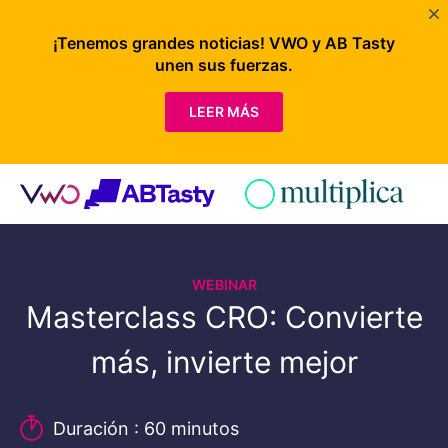
¡Tenemos grandes noticias! VWO y AB Tasty
unen sus fuerzas.
LEER MÁS
WEBINAR
Masterclass CRO: Convierte
más, invierte mejor
Duración : 60 minutos