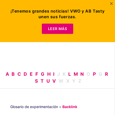
¡Tenemos grandes noticias! VWO y AB Tasty
unen sus fuerzas.
Solicitar
demo
LEER MÁS
A
B
C
D
E
F
G
H
I
J
K
L
M
N
O
P
Q
R
S
T
U
V
W
X
Y
Z
Glosario de experimentación
>
Backlink