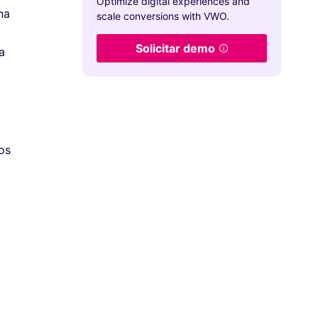
Optimize digital experiences and
na
scale conversions with VWO.
Solicitar demo
a
os