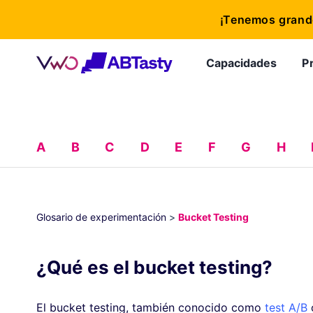
¡Tenemos grande
Capacidades
P
A
B
C
D
E
F
G
H
Glosario de experimentación
>
Bucket Testing
¿Qué es el bucket testing?
El bucket testing, también conocido como
test A/B