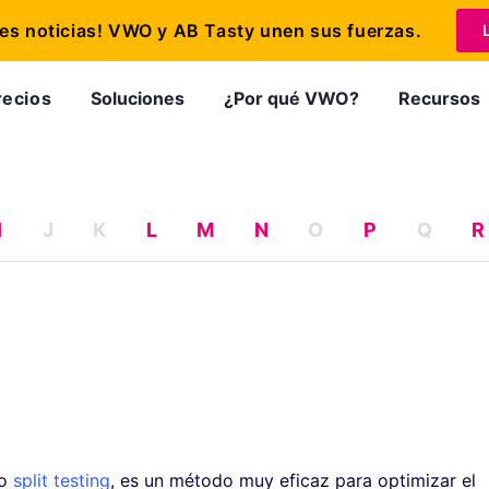
s noticias! VWO y AB Tasty unen sus fuerzas.
recios
Soluciones
¿Por qué VWO?
Recursos
I
J
K
L
M
N
O
P
Q
R
o
split testing
, es un método muy eficaz para optimizar el