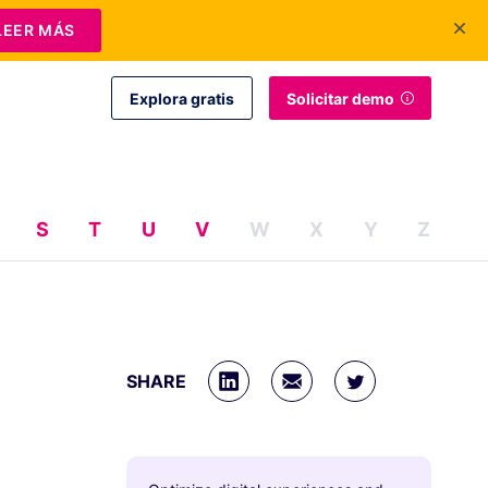
+1 415-349-3207
Contáctanos
Iniciar sesión
ES
LEER MÁS
Explora gratis
Solicitar demo
S
T
U
V
W
X
Y
Z
SHARE