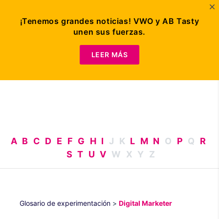
¡Tenemos grandes noticias! VWO y AB Tasty
unen sus fuerzas.
Solicitar
demo
LEER MÁS
A
B
C
D
E
F
G
H
I
J
K
L
M
N
O
P
Q
R
S
T
U
V
W
X
Y
Z
Glosario de experimentación
>
Digital Marketer