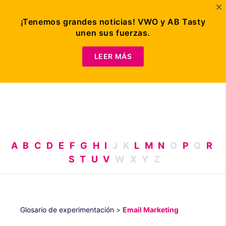
¡Tenemos grandes noticias! VWO y AB Tasty
unen sus fuerzas.
Solicitar
demo
LEER MÁS
A
B
C
D
E
F
G
H
I
J
K
L
M
N
O
P
Q
R
S
T
U
V
W
X
Y
Z
Glosario de experimentación
>
Email Marketing