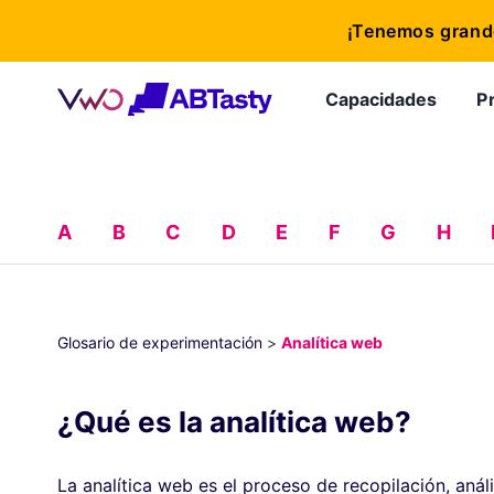
¡Tenemos grande
Capacidades
P
A
B
C
D
E
F
G
H
Glosario de experimentación
>
Analítica web
¿Qué es la analítica web?
La analítica web es el proceso de recopilación, aná