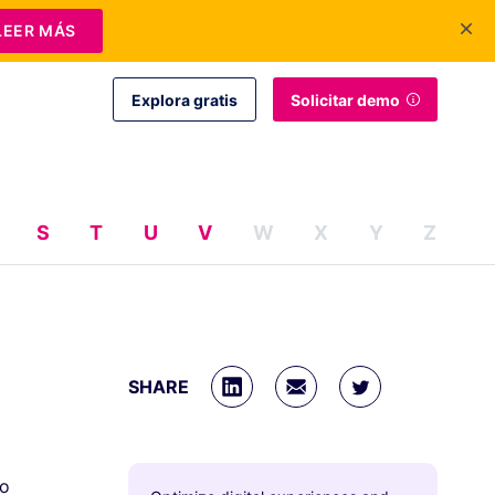
+1 415-349-3207
Contáctanos
Iniciar sesión
ES
LEER MÁS
Explora gratis
Solicitar demo
S
T
U
V
W
X
Y
Z
SHARE
to