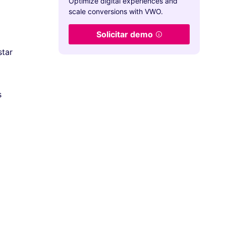
Optimize digital experiences and
scale conversions with VWO.
Solicitar demo
star
s