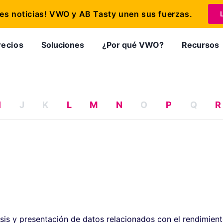
s noticias! VWO y AB Tasty unen sus fuerzas.
recios
Soluciones
¿Por qué VWO?
Recursos
I
J
K
L
M
N
O
P
Q
R
lisis y presentación de datos relacionados con el rendimien