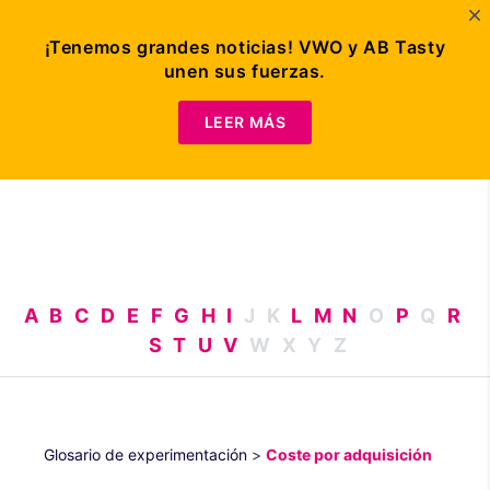
¡Tenemos grandes noticias! VWO y AB Tasty
unen sus fuerzas.
Solicitar
demo
LEER MÁS
A
B
C
D
E
F
G
H
I
J
K
L
M
N
O
P
Q
R
S
T
U
V
W
X
Y
Z
Glosario de experimentación
>
Coste por adquisición