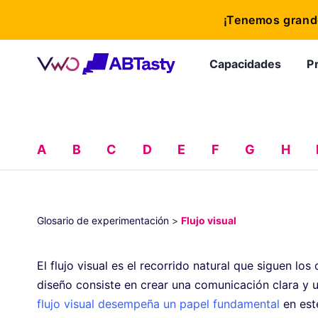
¡Tenemos grande
Capacidades
P
A
B
C
D
E
F
G
H
Glosario de experimentación
>
Flujo visual
El flujo visual es el recorrido natural que siguen lo
diseño consiste en crear una comunicación clara y un 
flujo visual desempeña un papel fundamental
en est