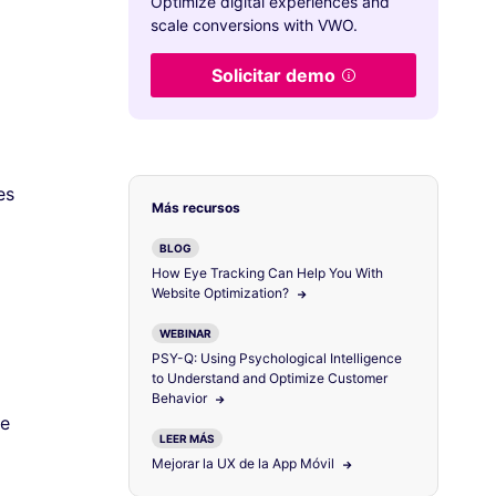
Optimize digital experiences and
scale conversions with VWO.
Solicitar demo
es
Más recursos
BLOG
How Eye Tracking Can Help You With
Website Optimization?
WEBINAR
PSY-Q: Using Psychological Intelligence
to Understand and Optimize Customer
Behavior
de
LEER MÁS
Mejorar la UX de la App Móvil