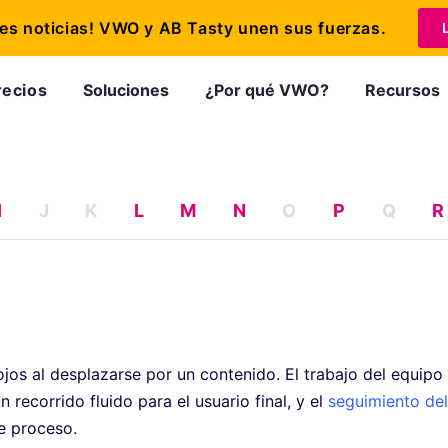
s noticias! VWO y AB Tasty unen sus fuerzas.
recios
Soluciones
¿Por qué VWO?
Recursos
I
J
K
L
M
N
O
P
Q
R
s ojos al desplazarse por un contenido. El trabajo del equipo
recorrido fluido para el usuario final, y el
seguimiento del
e proceso.