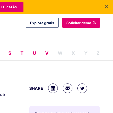
+1 415-349-3207
Contáctanos
Iniciar sesión
ES
LEER MÁS
Explora gratis
Solicitar demo
S
T
U
V
W
X
Y
Z
SHARE
 de