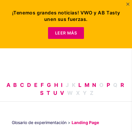
¡Tenemos grandes noticias! VWO y AB Tasty
unen sus fuerzas.
Solicitar
demo
LEER MÁS
A
B
C
D
E
F
G
H
I
J
K
L
M
N
O
P
Q
R
S
T
U
V
W
X
Y
Z
Glosario de experimentación
>
Landing Page