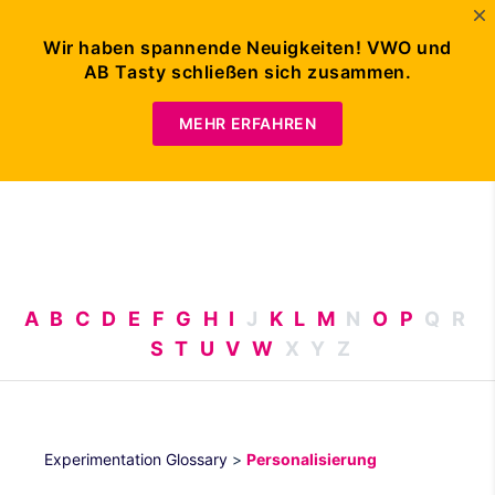
Wir haben spannende Neuigkeiten! VWO und
AB Tasty schließen sich zusammen.
DEMO
ANFORDERN
MEHR ERFAHREN
A
B
C
D
E
F
G
H
I
J
K
L
M
N
O
P
Q
R
S
T
U
V
W
X
Y
Z
Experimentation Glossary
>
Personalisierung