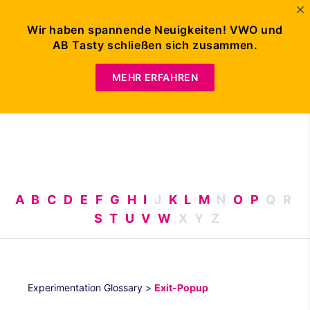
Wir haben spannende Neuigkeiten! VWO und
AB Tasty schließen sich zusammen.
DEMO
ANFORDERN
MEHR ERFAHREN
A
B
C
D
E
F
G
H
I
J
K
L
M
N
O
P
Q
R
S
T
U
V
W
X
Y
Z
Experimentation Glossary
>
Exit-Popup