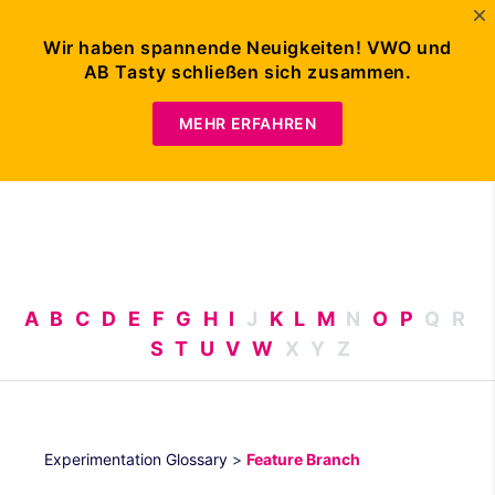
Wir haben spannende Neuigkeiten! VWO und
AB Tasty schließen sich zusammen.
DEMO
ANFORDERN
MEHR ERFAHREN
A
B
C
D
E
F
G
H
I
J
K
L
M
N
O
P
Q
R
S
T
U
V
W
X
Y
Z
Experimentation Glossary
>
Feature Branch