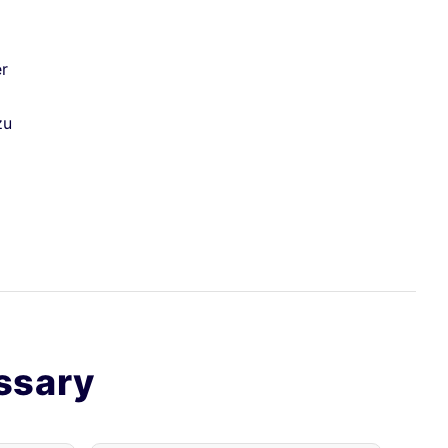
er
zu
ssary