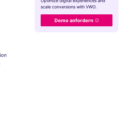
Optimize digital experiences and
scale conversions with VWO.
Demo anfordern
ion
h