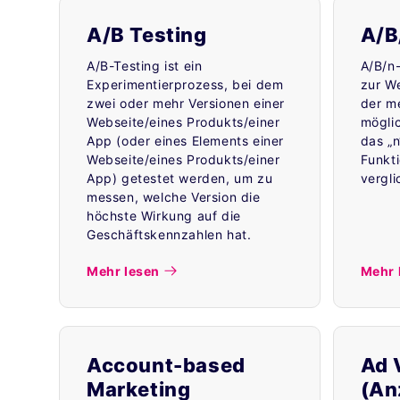
A/B Testing
A/B
A/B-Testing ist ein
A/B/n
Experimentierprozess, bei dem
zur W
zwei oder mehr Versionen einer
der me
Webseite/eines Produkts/einer
mögli
App (oder eines Elements einer
das „n
Webseite/eines Produkts/einer
Funkt
App) getestet werden, um zu
vergl
messen, welche Version die
höchste Wirkung auf die
Geschäftskennzahlen hat.
Mehr lesen
Mehr 
Account-based
Ad 
Marketing
(An