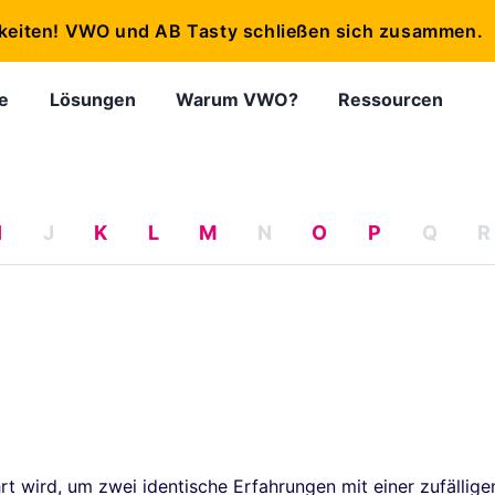
keiten! VWO und AB Tasty schließen sich zusammen.
e
Lösungen
Warum VWO?
Ressourcen
I
J
K
L
M
N
O
P
Q
R
hrt wird, um zwei identische Erfahrungen mit einer zufällige