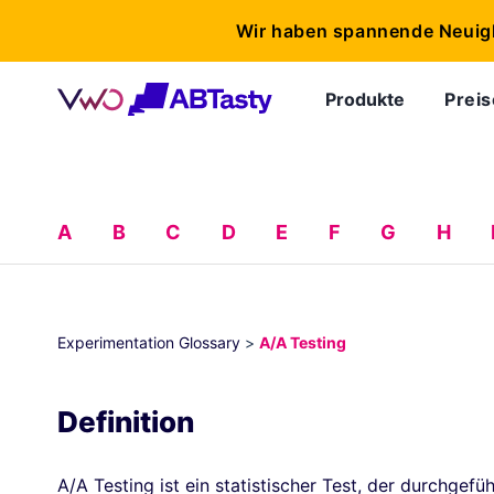
Wir haben spannende Neuig
Produkte
Preis
A
B
C
D
E
F
G
H
Experimentation Glossary
>
A/A Testing
Definition
A/A Testing ist ein statistischer Test, der durchgefü