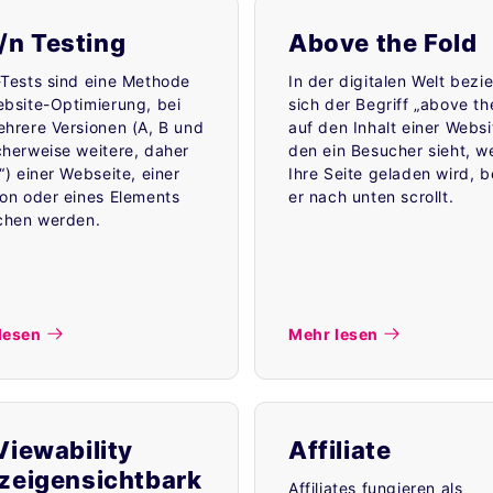
/n Testing
Above the Fold
-Tests sind eine Methode
In der digitalen Welt bezi
ebsite-Optimierung, bei
sich der Begriff „above th
hrere Versionen (A, B und
auf den Inhalt einer Websi
cherweise weitere, daher
den ein Besucher sieht, w
“) einer Webseite, einer
Ihre Seite geladen wird, 
ion oder eines Elements
er nach unten scrollt.
ichen werden.
lesen
Mehr lesen
Viewability
Affiliate
zeigensichtbark
Affiliates fungieren als