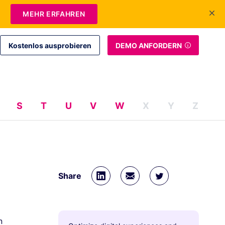
+1 415-349-3207
Kontakt
Login
DE
MEHR ERFAHREN
Kostenlos ausprobieren
DEMO ANFORDERN
S
T
U
V
W
X
Y
Z
Share
n