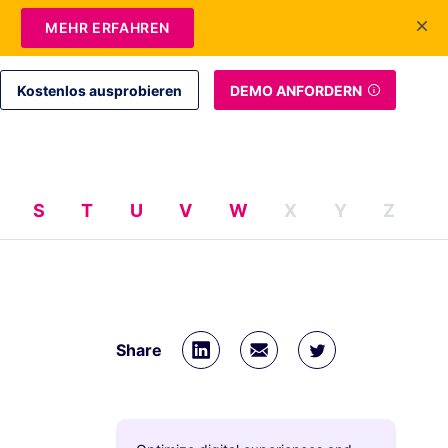
+1 415-349-3207
Kontakt
Login
DE
MEHR ERFAHREN
Kostenlos ausprobieren
DEMO ANFORDERN
S
T
U
V
W
X
Y
Z
Share