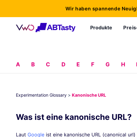
Wir haben spannende Neuig
Produkte
Preis
A
B
C
D
E
F
G
H
Experimentation Glossary
>
Kanonische URL
Was ist eine kanonische URL?
Laut
Google
ist eine kanonische URL (canonical url)