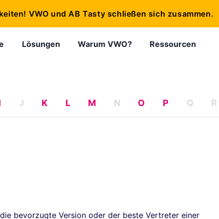
keiten! VWO und AB Tasty schließen sich zusammen.
e
Lösungen
Warum VWO?
Ressourcen
I
J
K
L
M
N
O
P
Q
R
 die bevorzugte Version oder der beste Vertreter einer