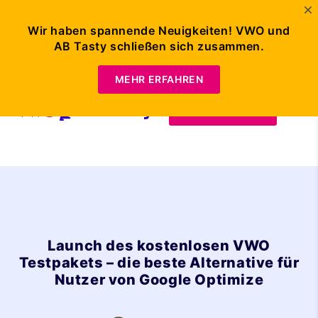
The Starter Plan has been sunset. Full-access
30
-day free
Wir haben spannende Neuigkeiten! VWO und
trial
of VWO is still available.
AB Tasty schließen sich zusammen.
MEHR ERFAHREN
Demo anfordern
Launch des kostenlosen VWO
Testpakets – die beste Alternative für
Nutzer von Google Optimize