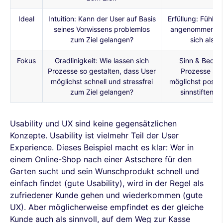
Ideal
Intuition: Kann der User auf Basis
Erfüllung: Fühlt 
seines Vorwissens problemlos
angenommen und
zum Ziel gelangen?
sich als 
Fokus
Gradlinigkeit: Wie lassen sich
Sinn & Bedeut
Prozesse so gestalten, dass User
Prozesse so 
möglichst schnell und stressfrei
möglichst positi
zum Ziel gelangen?
sinnstiftende
Usability und UX sind keine gegensätzlichen
Konzepte. Usability ist vielmehr Teil der User
Experience. Dieses Beispiel macht es klar: Wer in
einem Online-Shop nach einer Astschere für den
Garten sucht und sein Wunschprodukt schnell und
einfach findet (gute Usability), wird in der Regel als
zufriedener Kunde gehen und wiederkommen (gute
UX). Aber möglicherweise empfindet es der gleiche
Kunde auch als sinnvoll, auf dem Weg zur Kasse