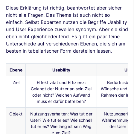
Diese Erklärung ist richtig, beantwortet aber sicher
nicht alle Fragen. Das Thema ist auch nicht so
einfach. Selbst Experten nutzen die Begriffe Usability
und User Experience zuweilen synonym. Aber sie sind
eben nicht gleichbedeutend. Es gibt ein paar feine
Unterschiede auf verschiedenen Ebenen, die sich am
besten in tabellarischer Form darstellen lassen.
Ebene
Usability
User
Ziel
Effektivität und Effizienz:
Bedürfnisbefr
Gelangt der Nutzer an sein Ziel
Wünsche und Vor
oder nicht? Welchen Aufwand
Rahmen der Inter
muss er dafür betreiben?
üb
Objekt
Nutzungsverhalten: Was tut der
Nutzungserlebn
User? Wie tut er es? Wie schnell
Wahrnehmungen
tut er es? Wie lang ist sein Weg
der User im 
zum Ziel?