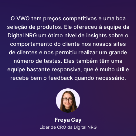
O VWO tem preços competitivos e uma boa
seleção de produtos. Ele ofereceu à equipe da
l
Digital NRG um ótimo nível de insights sobre o
tos
comportamento do cliente nos nossos sites
te
de clientes e nos permitiu realizar um grande
e
número de testes. Eles também têm uma
de
equipe bastante responsiva, que é muito útil e
com
recebe bem o feedback quando necessário.
a
e
e
Freya Gay
Líder de CRO da Digital NRG