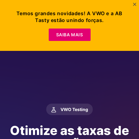
Temos grandes novidades! A VWO e a AB
Tasty estão unindo forças.
Experimentation
SAIBA MAIS
VWO Testing
Otimize as taxas de