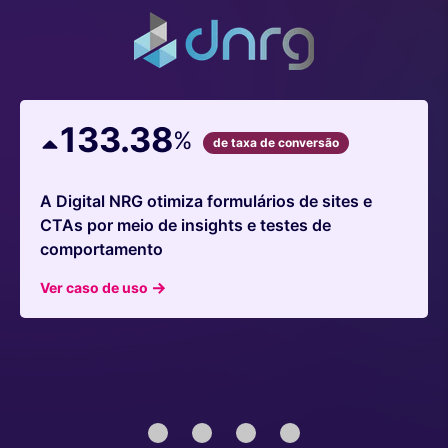
133.38
%
de taxa de conversão
A Digital NRG otimiza formulários de sites e
CTAs por meio de insights e testes de
comportamento
Ver caso de uso
1
2
3
4