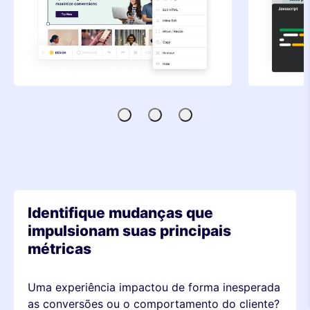
Editor
Editor
Testes
visual
de
baseados
código
em
SDK
Identifique mudanças que
impulsionam suas principais
métricas
Uma experiência impactou de forma inesperada
as conversões ou o comportamento do cliente?