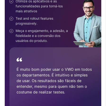
Engenheiros
Ofereça funcionalidades com
confiança.
Reduza o risco com a
implementação progressiva de
funcionalidades.
Use SDKs fáceis de configurar.
Tenha um SDK para cada
tecnologia e dispositivo.
Com o VMO, realizamos e implementamos
vários testes A/B que melhoraram a
arquitetura geral da CRO no nosso site.