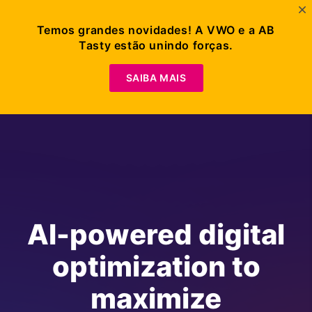
Temos grandes novidades! A VWO e a AB
Tasty estão unindo forças.
SAIBA MAIS
AI-powered digital
optimization to
maximize