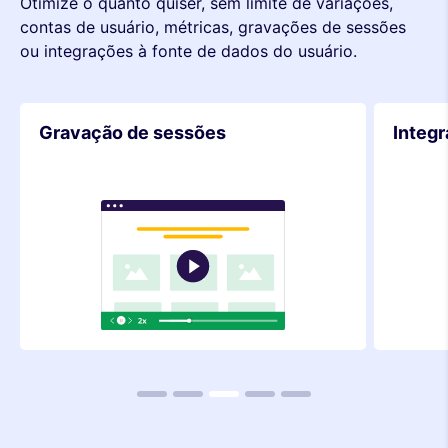
Otimize o quanto quiser, sem limite de variações,
contas de usuário, métricas, gravações de sessões
ou integrações à fonte de dados do usuário.
Integrações
Métri
1
2
3
4
5