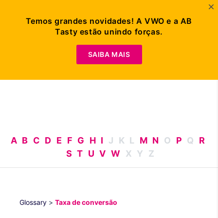
Temos grandes novidades! A VWO e a AB
Tasty estão unindo forças.
Solicitar
Demonstração
SAIBA MAIS
A
B
C
D
E
F
G
H
I
J
K
L
M
N
O
P
Q
R
S
T
U
V
W
X
Y
Z
Glossary
>
Taxa de conversão