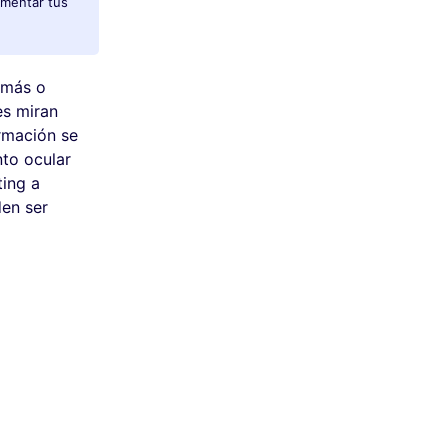
umentar tus
 más o
es miran
ormación se
to ocular
ting a
den ser