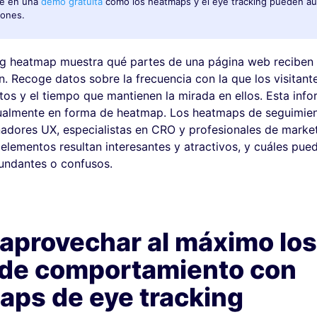
e en una
demo gratuita
cómo los heatmaps y el eye tracking pueden a
iones.
ng heatmap muestra qué partes de una página web reciben
. Recoge datos sobre la frecuencia con la que los visitant
tos y el tiempo que mantienen la mirada en ellos. Esta inf
sualmente en forma de heatmap. Los heatmaps de seguimien
adores UX, especialistas en CRO y profesionales de marke
 elementos resultan interesantes y atractivos, y cuáles pue
undantes o confusos.
aprovechar al máximo los
 de comportamiento con
aps de eye tracking