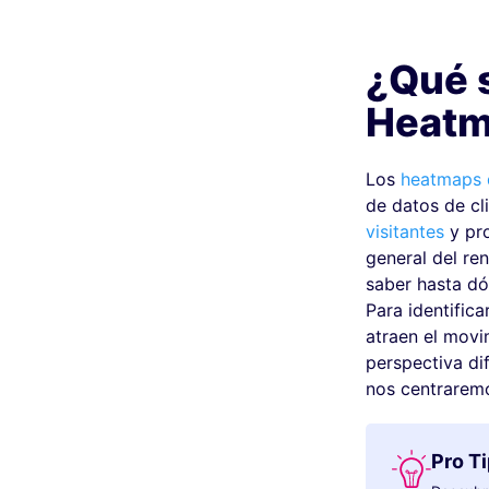
¿Qué 
Heatm
Los
heatmaps 
de datos de cli
visitantes
y pro
general del re
saber hasta dón
Para identifica
atraen el movi
perspectiva di
nos centraremo
Pro Ti