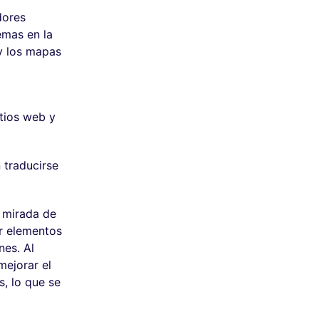
dores
emas en la
y los mapas
tios web y
 traducirse
 mirada de
ar elementos
nes. Al
mejorar el
s, lo que se