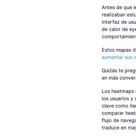
Antes de que e
realizaban est
interfaz de us
de calor de eye
comportamiento
Estos mapas d
aumentar sus 
Quizás te preg
en más convers
Los heatmaps d
los usuarios y
clave como lla
comparar heatm
flujo de navega
traduce en may