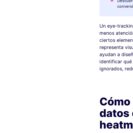
Descubr
convers
Un eye-tracki
menos atención
ciertos elemen
representa vi
ayudan a diseñ
identificar qué
ignorados, red
Cómo 
datos
heatm