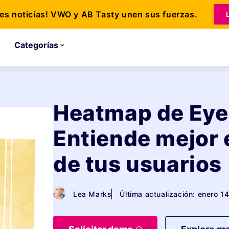
s noticias! VWO y AB Tasty unen sus fuerzas.
Categorías
Heatmap de Eye
Entiende mejor
de tus usuarios
Lea Marks
Última actualización: enero 1