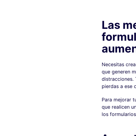
Las me
formul
aument
Necesitas crea
que generen má
distracciones.
pierdas a ese c
Para mejorar t
que realicen u
los formularios