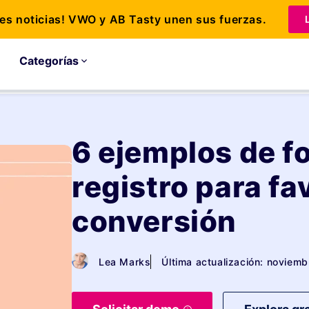
s noticias! VWO y AB Tasty unen sus fuerzas.
Categorías
6 ejemplos de f
registro para fa
conversión
Lea Marks
Última actualización: noviem