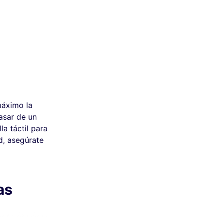
máximo la
pasar de un
la táctil para
d, asegúrate
as