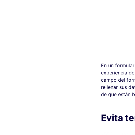
En un formulari
experiencia del
campo del formu
rellenar sus d
de que están bi
Evita t