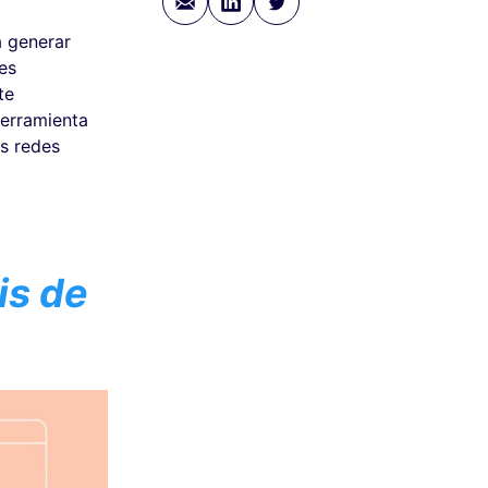
a generar
es
te
herramienta
as redes
is de