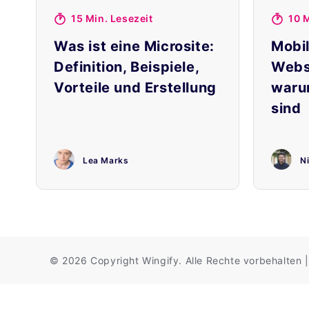
15 Min. Lesezeit
10 M
Was ist eine Microsite:
Mobi
Definition, Beispiele,
Webs
Vorteile und Erstellung
waru
sind
Lea Marks
N
©
2026 Copyright
Wingify
. Alle Rechte vorbehalten
|