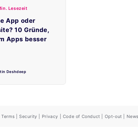
in. Lesezeit
le App oder
ite? 10 Gründe,
m Apps besser
itin Deshdeep
Terms
|
Security
|
Privacy
|
Code of Conduct
|
Opt-out
|
News