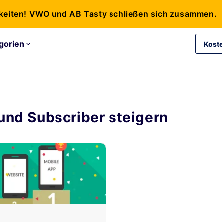
keiten! VWO und AB Tasty schließen sich zusammen.
gorien
Kost
 und Subscriber steigern