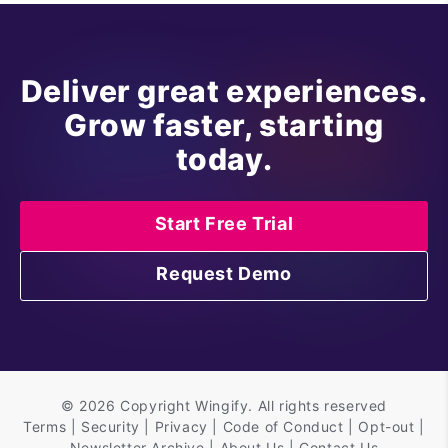
Deliver great experiences.
Grow faster, starting
today.
Start Free Trial
Request Demo
©
2026 Copyright
Wingify
. All rights reserved
Terms
|
Security
|
Privacy
|
Code of Conduct
|
Opt-out
|
Newsletter Archive
|
About Us
|
Contact Us