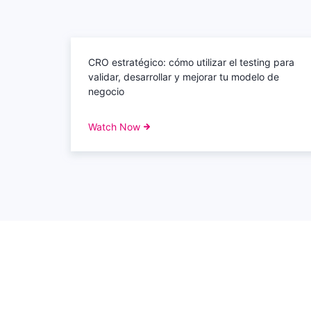
CRO estratégico: cómo utilizar el testing para
validar, desarrollar y mejorar tu modelo de
negocio
Watch Now
©
2026 Copyright Wingify. All rights reserved
|
Term