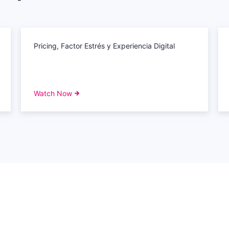
Pricing, Factor Estrés y Experiencia Digital
Watch Now
s
|
Security
|
Compliance
|
Code of Conduct
|
Privacy
|
Opt-