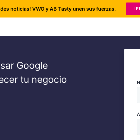
des noticias! VWO y AB Tasty unen sus fuerzas.
LE
sar Google
recer tu negocio
N
A